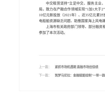
中交租赁坚持“立足中交、服务主业
局，致力在产融合作领域实现“
1
加
1
大于
2
10
亿元新投放（
2021
年）、近
35
亿元累计
电船舶资源缺乏问题、助推国家海上风电建
上海市有关政府部门领导、部分融资
参加了本次活动。
上一篇：
紧抓市场机遇期 直融市场创佳绩
下一篇：
筑梦马尼拉：金融赋能绘制“一带一路