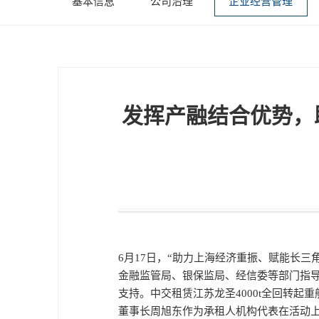
基本信息
公司治理
企业经营管理
发挥产融结合优势，
6月
17
日，“助力上海经济重振、赋能长三
金融监管局、银保监局、经信委等部门指
支持。中交租赁江苏龙圣
4000t
全回转起重
董事长周旭东作为承租人机构代表在活动