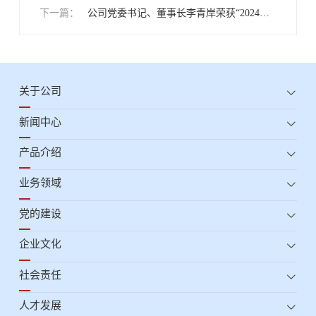
下一篇：
长李青岸受邀参加中交滨江广场首批企业入
公司党委书记、董事长李青岸荣获“2024年
驻签约仪式
上海融资租赁行业领军人才”荣誉称号
关于公司
新闻中心
产品介绍
业务领域
党的建设
企业文化
社会责任
人才发展